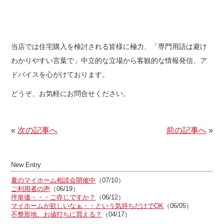
当店では住宅購入を検討される皆様に極力、「専門用語は避け
わかりやすい言葉で」中立的な立場から客観的な情報発信、ア
ドバイスを心がけております。
どうぞ、お気軽にお問合せください。
«
次の記事へ
前の記事へ
»
New Entry
夏のマイホーム相談会開催中
（07/10）
ご利用者の声
（06/19）
坪単価・・・ご存じですか？
（06/12）
マイホームが欲しいなぁ・・という気持ちだけでOK
（06/05）
不整形地、お値打ちに買える？
（04/17）