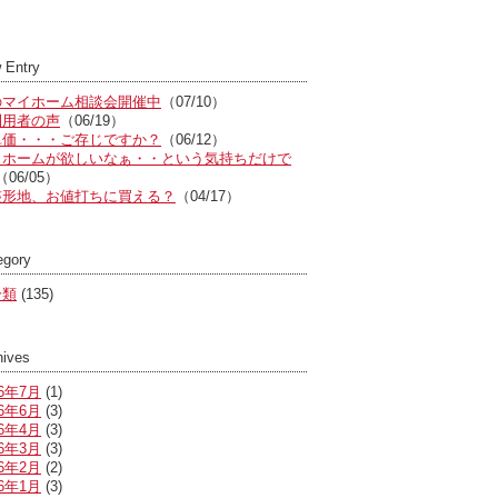
 Entry
のマイホーム相談会開催中
（07/10）
利用者の声
（06/19）
単価・・・ご存じですか？
（06/12）
イホームが欲しいなぁ・・という気持ちだけで
（06/05）
整形地、お値打ちに買える？
（04/17）
egory
分類
(135)
hives
26年7月
(1)
26年6月
(3)
26年4月
(3)
26年3月
(3)
26年2月
(2)
26年1月
(3)