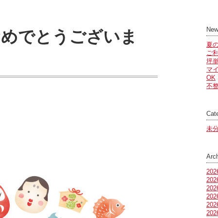
New
おめでとうございま
夏
ご
坪
マ
OK
不
Cat
未
Arc
20
20
20
20
20
20